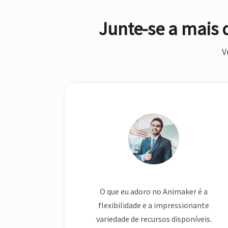
V
sar o
O que eu adoro no Animaker é a
quatro
flexibilidade e a impressionante
se todos
variedade de recursos disponíveis.
mos com
Seja um personagem ou uma
ltaram
propriedade, está tudo em um
único lugar.