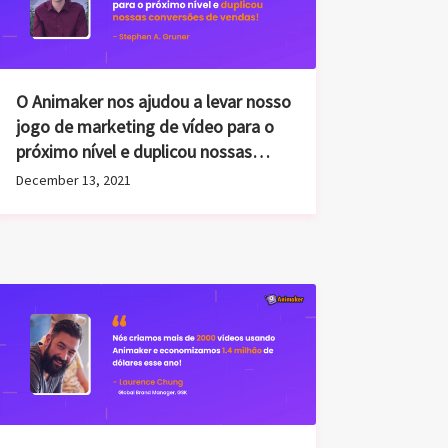
O Animaker nos ajudou a levar nosso
jogo de marketing de vídeo para o
próximo nível e duplicou nossas
conversões de vendas!
December 13, 2021
Como a GSK criou mais de 2.000
vídeos usando o Animaker e
economizou US$ 1.4 milhão?!