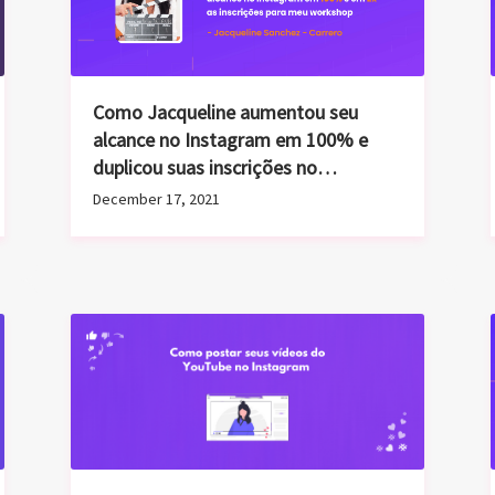
Como Jacqueline aumentou seu
alcance no Instagram em 100% e
duplicou suas inscrições no
workshop!
December 17, 2021
Como postar seus vídeos do
YouTube no Instagram [Tutorial –
2021]