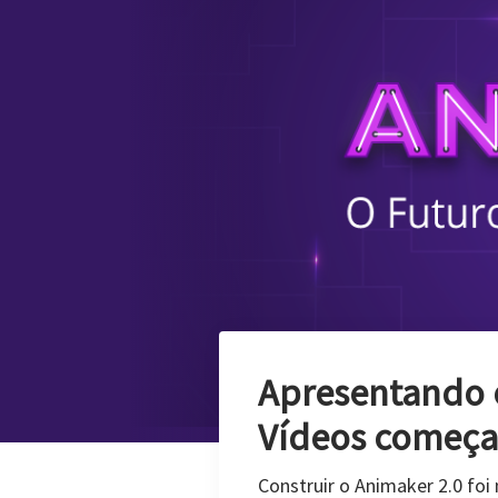
Como Fazer um 
As fotos são memórias capt
contar um milhão de história
Ler Mais