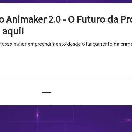
Vídeo com Fotos e Música! [O G
uradas. Eles são instantâneos dos melhores momentos da 
s.