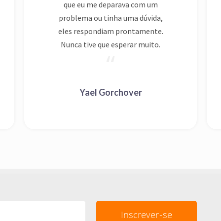
Nunca tive que esperar muito.
Yael Gorchover
eceber dicas incríveis de de como fazer vídeos