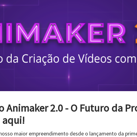
Vídeo com Fotos e Música! [O G
uradas. Eles são instantâneos dos melhores momentos da 
s.