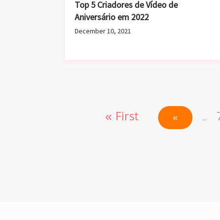
« First
«
...
Junte-se a mais