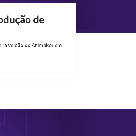
uia Definitivo]
sua vida. Uma imagem pode