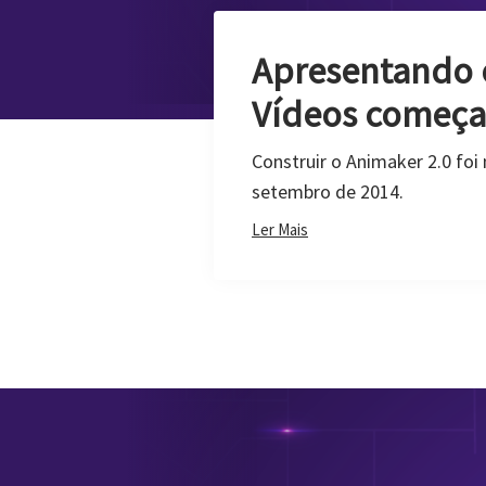
Como Fazer um 
As fotos são memórias capt
contar um milhão de história
Ler Mais