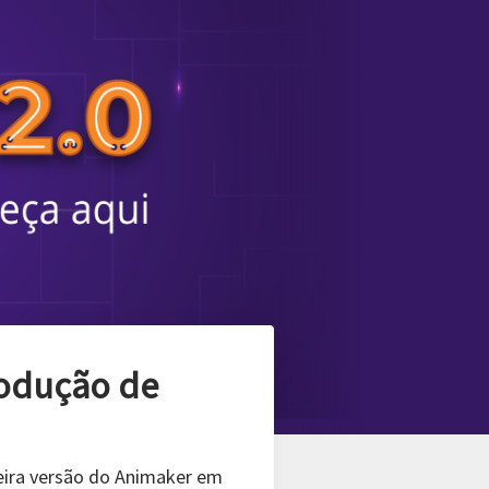
uia Definitivo]
sua vida. Uma imagem pode