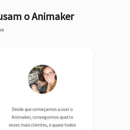
ma
Desde que começamos a usar o
O que
Animaker, conseguimos quatro
flexib
vezes mais clientes, e quase todos
varied
os clientes que conquistamos com
Sej
um vídeo do Animaker voltaram
prop
querendo mais