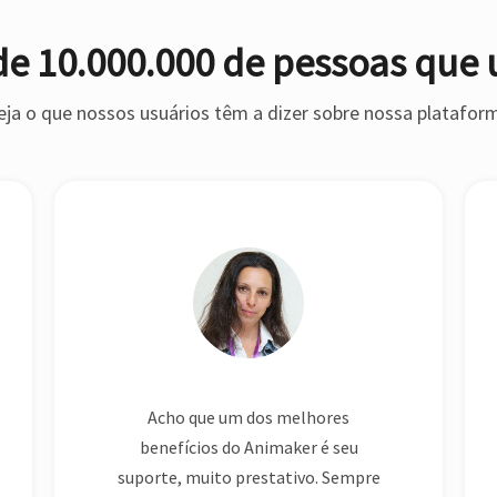
eja o que nossos usuários têm a dizer sobre nossa platafor
Acho que um dos melhores
benefícios do Animaker é seu
suporte, muito prestativo. Sempre
que eu me deparava com um
problema ou tinha uma dúvida,
eles respondiam prontamente.