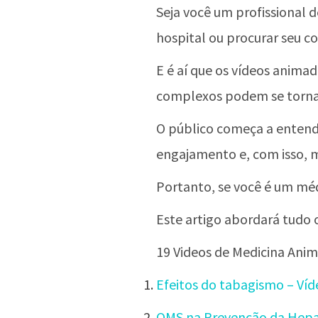
Seja você um profissional d
hospital ou procurar seu c
E é aí que os vídeos anima
complexos podem se tornar
O público começa a entende
engajamento e, com isso, m
Portanto, se você é um médi
Este artigo abordará tudo 
19 Videos de Medicina Anim
Efeitos do tabagismo – Ví
OMS na Prevenção da Hepa