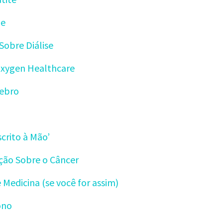
de
Sobre Diálise
Oxygen Healthcare
rebro
crito à Mão’
ção Sobre o Câncer
 Medicina (se você for assim)
ono