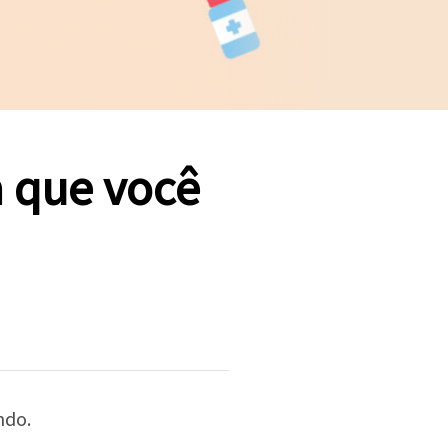
 que você
ndo.