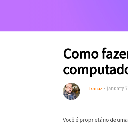
Como fazer
computador
-
January 7
Tomaz
Você é proprietário de um