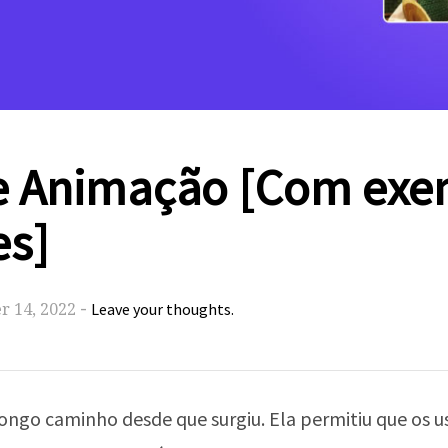
de Animação [Com exe
es]
-
 14, 2022
Leave your thoughts.
ngo caminho desde que surgiu. Ela permitiu que os us