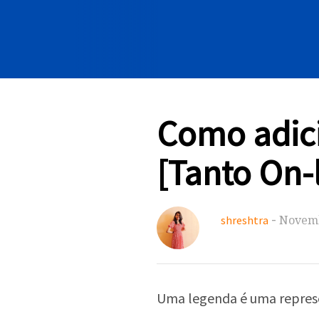
Como adici
[Tanto On-l
-
Novemb
shreshtra
Uma legenda é uma represe